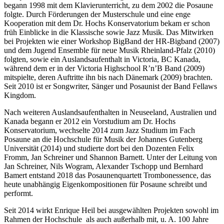
begann 1998 mit dem Klavierunterricht, zu dem 2002 die Posaune
folgte. Durch Förderungen der Musterschule und eine enge
Kooperation mit dem Dr. Hochs Konservatorium bekam er schon
früh Einblicke in die Klassische sowie Jazz Musik. Das Mitwirken
bei Projekten wie einer Workshop BigBand der HR-Bigband (2007)
und dem Jugend Ensemble für neue Musik Rheinland-Pfalz (2010)
folgten, sowie ein Auslandsaufenthalt in Victoria, BC Kanada,
während dem er in der Victoria Highschool R’n’B Band (2009)
mitspielte, deren Auftritte ihn bis nach Dänemark (2009) brachten.
Seit 2010 ist er Songwriter, Sänger und Posaunist der Band Fellaws
Kingdom.
Nach weiteren Auslandsaufenthalten in Neuseeland, Australien und
Kanada begann er 2012 ein Vorstudium am Dr. Hochs
Konservatorium, wechselte 2014 zum Jazz Studium im Fach
Posaune an die Hochschule für Musik der Johannes Gutenberg
Universität (2014) und studierte dort bei den Dozenten Felix
Fromm, Jan Schreiner und Shannon Barnett. Unter der Leitung von
Jan Schreiner, Nils Wogram, Alexander Tschopp und Bernhard
Bamert entstand 2018 das Posaunenquartett Trombonessence, das
heute unabhängig Eigenkompositionen für Posaune schreibt und
performt.
Seit 2014 wirkt Enrique Heil bei ausgewählten Projekten sowohl im
Rahmen der Hochschule als auch außerhalb mit, u. A. 100 Jahre