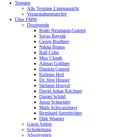
Termine
Alle Termine Listenansicht
Veranstaltungsarchiv
Über FMW
Dozierende
Bodo Neumann-Gutzeit
Savas Bayrak
Georg Boeßner
Nikita Bratus
Ralf Cetto
Max Clouth
Adrian Goldner
Daniela Gutzeit
Enrique Heil
Dr. Jörg Heuser
Stefanie Hoevel
David Julian Kirchner
Daniel Schild
Jason Schneider
Mark Schwarzmayr
Bernhard Sperrfechter
Dirk Wagner
Guest Artists
Schulleitung
Absolventen