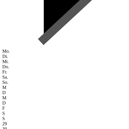
Mo.
Di.
Mi.
Do.
Fr.
Sa.
So.
M
D
M
D
F
S
S
29
30