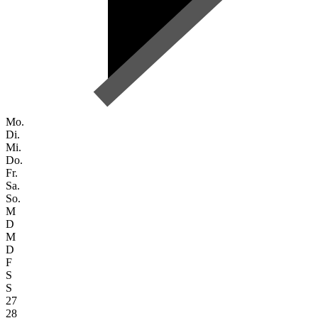
Mo.
Di.
Mi.
Do.
Fr.
Sa.
So.
M
D
M
D
F
S
S
27
28