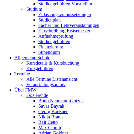
Studiengebühren Vorstudium
Studium
Zulassungsvoraussetzungen
Studienplan
Fächer und Lehrveranstaltungen
Einschreibung Erstsemester
Aufnahmeprüfung
Studiengebühren
Finanzierung
Stipendium
Allgemeine Schule
Kursdetails & Kursbuchung
Kursgebühren
Termine
Alle Termine Listenansicht
Veranstaltungsarchiv
Über FMW
Dozierende
Bodo Neumann-Gutzeit
Savas Bayrak
Georg Boeßner
Nikita Bratus
Ralf Cetto
Max Clouth
Adrian Goldner