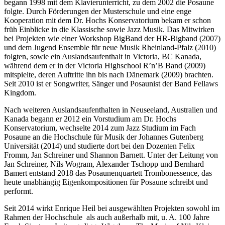
begann 1998 mit dem Klavierunterricht, zu dem 2002 die Posaune
folgte. Durch Förderungen der Musterschule und eine enge
Kooperation mit dem Dr. Hochs Konservatorium bekam er schon
früh Einblicke in die Klassische sowie Jazz Musik. Das Mitwirken
bei Projekten wie einer Workshop BigBand der HR-Bigband (2007)
und dem Jugend Ensemble für neue Musik Rheinland-Pfalz (2010)
folgten, sowie ein Auslandsaufenthalt in Victoria, BC Kanada,
während dem er in der Victoria Highschool R’n’B Band (2009)
mitspielte, deren Auftritte ihn bis nach Dänemark (2009) brachten.
Seit 2010 ist er Songwriter, Sänger und Posaunist der Band Fellaws
Kingdom.
Nach weiteren Auslandsaufenthalten in Neuseeland, Australien und
Kanada begann er 2012 ein Vorstudium am Dr. Hochs
Konservatorium, wechselte 2014 zum Jazz Studium im Fach
Posaune an die Hochschule für Musik der Johannes Gutenberg
Universität (2014) und studierte dort bei den Dozenten Felix
Fromm, Jan Schreiner und Shannon Barnett. Unter der Leitung von
Jan Schreiner, Nils Wogram, Alexander Tschopp und Bernhard
Bamert entstand 2018 das Posaunenquartett Trombonessence, das
heute unabhängig Eigenkompositionen für Posaune schreibt und
performt.
Seit 2014 wirkt Enrique Heil bei ausgewählten Projekten sowohl im
Rahmen der Hochschule als auch außerhalb mit, u. A. 100 Jahre