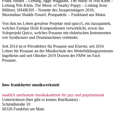
Frank Sinatra – Leitung, Jiggs Wiggham, The Music of Nils Klein –
Leitung Nils Klein, The Music of Snarky Puppy – Leitung Jesse
Milliner, SH4IKH9 – Nonette des Jazzpreisträgers 2018,
Maximilian Shaikh-Yousef, Pompadelic – Funkband aus Mainz
Von ihm ins Leben gerufene Projekte sind quico5, ein Jazzquintett,
welches Enrique Heils Kompositionen verwirklicht, sowie das
Soloprojekt Quico, welches Posaune mit elektrischen Instrumenten
wie Synthesizer und Drummachines verbindet.
Seit 2014 ist er Privatlehrer für Posaune und Klavier, seit 2016
Lehrer für Posaune an der Musikschule des Weiterbildungszentrums
Ingelheim und seit Oktober 2019 Dozent der FMW im Fach
Posaune.
fmw frankfurter musikwerkstatt
staatlich anerkannte musikakademie für jazz und popularmusik
Unterrichtsort (hier gibt es keinen Briefkasten) :
Schmidtstraße 10
60326 Frankfurt am Main