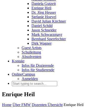
Daniela Gutzeit
Enrique Heil
Dr. Jörg Heuser
Stefanie Hoevel
David Julian Kirchner
Daniel Schild
Jason Schneider
Mark Schwarzmayr
Bernhard Sperrfechter
Dirk Wagner
Guest Artists
Schulleitung
Absolventen
Kontakt
Infos für Dozierende
Infos für Studierende
OnlineCampus
Anmelden
Enrique Heil
Home
Über FMW
Dozenten Übersicht
Enrique Heil