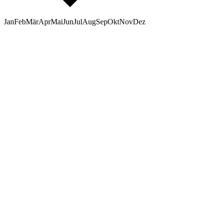
Jan
Feb
Mär
Apr
Mai
Jun
Jul
Aug
Sep
Okt
Nov
Dez