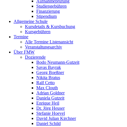
Aufnahmeprüfung
Studiengebühren
Finanzierung
Stipendium
Allgemeine Schule
Kursdetails & Kursbuchung
Kursgebühren
Termine
Alle Termine Listenansicht
Veranstaltungsarchiv
Über FMW
Dozierende
Bodo Neumann-Gutzeit
Savas Bayrak
Georg Boeßner
Nikita Bratus
Ralf Cetto
Max Clouth
Adrian Goldner
Daniela Gutzeit
Enrique Heil
Dr. Jörg Heuser
Stefanie Hoevel
David Julian Kirchner
Daniel Schild