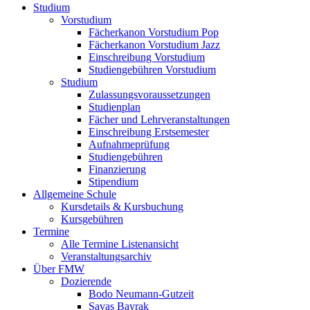
Studium
Vorstudium
Fächerkanon Vorstudium Pop
Fächerkanon Vorstudium Jazz
Einschreibung Vorstudium
Studiengebühren Vorstudium
Studium
Zulassungsvoraussetzungen
Studienplan
Fächer und Lehrveranstaltungen
Einschreibung Erstsemester
Aufnahmeprüfung
Studiengebühren
Finanzierung
Stipendium
Allgemeine Schule
Kursdetails & Kursbuchung
Kursgebühren
Termine
Alle Termine Listenansicht
Veranstaltungsarchiv
Über FMW
Dozierende
Bodo Neumann-Gutzeit
Savas Bayrak