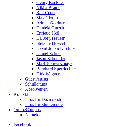
Georg Boeßner
Nikita Bratus
Ralf Cetto
Max Clouth
Adrian Goldner
Daniela Gutzeit
Enrique Heil
Dr. Jörg Heuser
Stefanie Hoevel
David Julian Kirchner
Daniel Schild
Jason Schneider
Mark Schwarzmayr
Bernhard Sperrfechter
Dirk Wagner
Guest Artists
Schulleitung
Absolventen
Kontakt
Infos für Dozierende
Infos für Studierende
OnlineCampus
Anmelden
Facebook