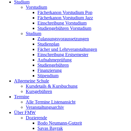
Studium
Vorstudium
Fächerkanon Vorstudium Pop
Fächerkanon Vorstudium Jazz
Einschreibung Vorstudium
Studiengebühren Vorstudium
Studium
Zulassungsvoraussetzungen
Studienplan
Fächer und Lehrveranstaltungen
Einschreibung Erstsemester
Aufnahmeprüfung
Studiengebühren
Finanzierung
Stipendium
Allgemeine Schule
Kursdetails & Kursbuchung
Kursgebühren
Termine
Alle Termine Listenansicht
Veranstaltungsarchiv
Über FMW
Dozierende
Bodo Neumann-Gutzeit
Savas Bayrak