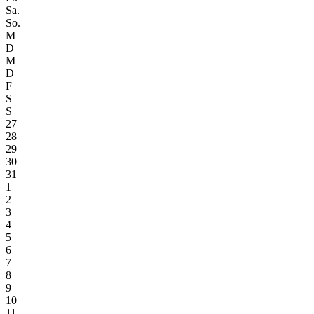
Sa.
So.
M
D
M
D
F
S
S
27
28
29
30
31
1
2
3
4
5
6
7
8
9
10
11