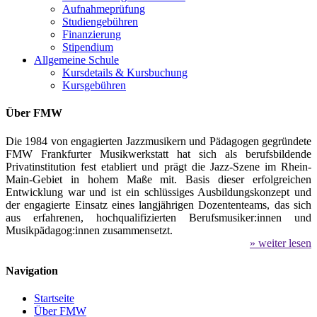
Aufnahmeprüfung
Studiengebühren
Finanzierung
Stipendium
Allgemeine Schule
Kursdetails & Kursbuchung
Kursgebühren
Über FMW
Die 1984 von engagierten Jazzmusikern und Pädagogen gegründete
FMW Frankfurter Musikwerkstatt hat sich als berufsbildende
Privatinstitution fest etabliert und prägt die Jazz-Szene im Rhein-
Main-Gebiet in hohem Maße mit. Basis dieser erfolgreichen
Entwicklung war und ist ein schlüssiges Ausbildungskonzept und
der engagierte Einsatz eines langjährigen Dozententeams, das sich
aus erfahrenen, hochqualifizierten Berufsmusiker:innen und
Musikpädagog:innen zusammensetzt.
» weiter lesen
Navigation
Startseite
Über FMW