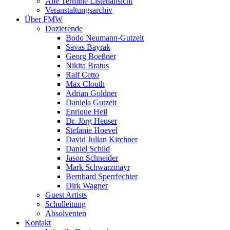
Alle Termine Listenansicht
Veranstaltungsarchiv
Über FMW
Dozierende
Bodo Neumann-Gutzeit
Savas Bayrak
Georg Boeßner
Nikita Bratus
Ralf Cetto
Max Clouth
Adrian Goldner
Daniela Gutzeit
Enrique Heil
Dr. Jörg Heuser
Stefanie Hoevel
David Julian Kirchner
Daniel Schild
Jason Schneider
Mark Schwarzmayr
Bernhard Sperrfechter
Dirk Wagner
Guest Artists
Schulleitung
Absolventen
Kontakt