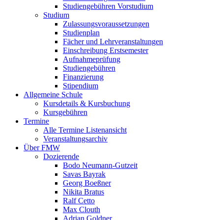
Studiengebühren Vorstudium
Studium
Zulassungsvoraussetzungen
Studienplan
Fächer und Lehrveranstaltungen
Einschreibung Erstsemester
Aufnahmeprüfung
Studiengebühren
Finanzierung
Stipendium
Allgemeine Schule
Kursdetails & Kursbuchung
Kursgebühren
Termine
Alle Termine Listenansicht
Veranstaltungsarchiv
Über FMW
Dozierende
Bodo Neumann-Gutzeit
Savas Bayrak
Georg Boeßner
Nikita Bratus
Ralf Cetto
Max Clouth
Adrian Goldner