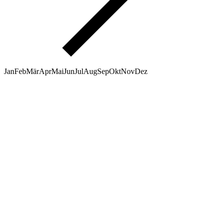
Jan
Feb
Mär
Apr
Mai
Jun
Jul
Aug
Sep
Okt
Nov
Dez