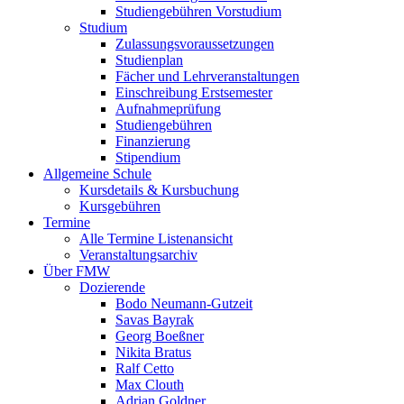
Studiengebühren Vorstudium
Studium
Zulassungsvoraussetzungen
Studienplan
Fächer und Lehrveranstaltungen
Einschreibung Erstsemester
Aufnahmeprüfung
Studiengebühren
Finanzierung
Stipendium
Allgemeine Schule
Kursdetails & Kursbuchung
Kursgebühren
Termine
Alle Termine Listenansicht
Veranstaltungsarchiv
Über FMW
Dozierende
Bodo Neumann-Gutzeit
Savas Bayrak
Georg Boeßner
Nikita Bratus
Ralf Cetto
Max Clouth
Adrian Goldner