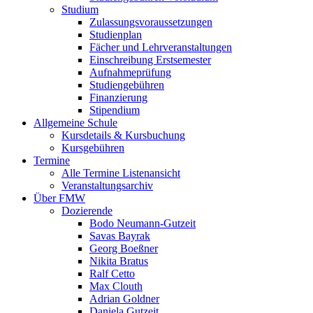
Studium
Zulassungsvoraussetzungen
Studienplan
Fächer und Lehrveranstaltungen
Einschreibung Erstsemester
Aufnahmeprüfung
Studiengebühren
Finanzierung
Stipendium
Allgemeine Schule
Kursdetails & Kursbuchung
Kursgebühren
Termine
Alle Termine Listenansicht
Veranstaltungsarchiv
Über FMW
Dozierende
Bodo Neumann-Gutzeit
Savas Bayrak
Georg Boeßner
Nikita Bratus
Ralf Cetto
Max Clouth
Adrian Goldner
Daniela Gutzeit