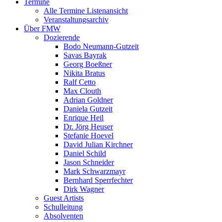
Termine
Alle Termine Listenansicht
Veranstaltungsarchiv
Über FMW
Dozierende
Bodo Neumann-Gutzeit
Savas Bayrak
Georg Boeßner
Nikita Bratus
Ralf Cetto
Max Clouth
Adrian Goldner
Daniela Gutzeit
Enrique Heil
Dr. Jörg Heuser
Stefanie Hoevel
David Julian Kirchner
Daniel Schild
Jason Schneider
Mark Schwarzmayr
Bernhard Sperrfechter
Dirk Wagner
Guest Artists
Schulleitung
Absolventen