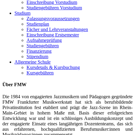
Einschreibung Vorstudium
Studiengebühren Vorstudium
Studium
Zulassungsvoraussetzungen
Studienplan
Fächer und Lehrveranstaltungen
Einschreibung Erstsemester
Aufnahmeprüfung
Studiengebühren
Finanzierung
Stipendium
Allgemeine Schule
Kursdetails & Kursbuchung
Kursgebühren
Über FMW
Die 1984 von engagierten Jazzmusikern und Pädagogen gegründete
FMW Frankfurter Musikwerkstatt hat sich als berufsbildende
Privatinstitution fest etabliert und prägt die Jazz-Szene im Rhein-
Main-Gebiet in hohem Maße mit. Basis dieser erfolgreichen
Entwicklung war und ist ein schlüssiges Ausbildungskonzept und
der engagierte Einsatz eines langjährigen Dozententeams, das sich
aus erfahrenen, hochqualifizierten Berufsmusiker:innen und
Musikpädagog:innen zusammensetzt.