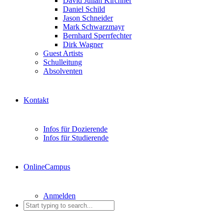
David Julian Kirchner
Daniel Schild
Jason Schneider
Mark Schwarzmayr
Bernhard Sperrfechter
Dirk Wagner
Guest Artists
Schulleitung
Absolventen
Kontakt
Infos für Dozierende
Infos für Studierende
OnlineCampus
Anmelden