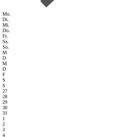
Mo.
Di.
Mi.
Do.
Fr.
Sa.
So.
M
D
M
D
F
S
S
27
28
29
30
31
1
2
3
4