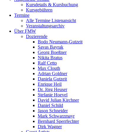
Kursdetails & Kursbuchung
Kursgebühren
Termine
Alle Termine Listenansicht
Veranstaltungsarchiv
Über FMW
Dozierende
Bodo Neumann-Gutzeit
Savas Bayrak
Georg Boeßner
Nikita Bratus
Ralf Cetto
Max Clouth
Adrian Goldner
Daniela Gutzeit
Enrique Heil
Dr. Jörg Heuser
Stefanie Hoevel
David Julian Kirchner
Daniel Schild
Jason Schneider
Mark Schwarzmayr
Bernhard Sperrfechter
Dirk Wagner
Guest Artists