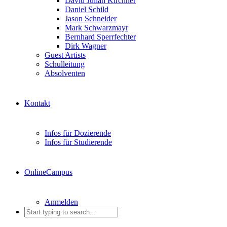
David Julian Kirchner
Daniel Schild
Jason Schneider
Mark Schwarzmayr
Bernhard Sperrfechter
Dirk Wagner
Guest Artists
Schulleitung
Absolventen
Kontakt
Infos für Dozierende
Infos für Studierende
OnlineCampus
Anmelden