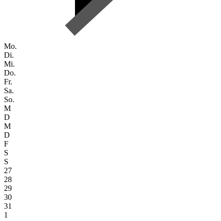
Mo.
Di.
Mi.
Do.
Fr.
Sa.
So.
M
D
M
D
F
S
S
27
28
29
30
31
1