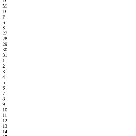
D
M
D
F
S
S
27
28
29
30
31
1
2
3
4
5
6
7
8
9
10
11
12
13
14