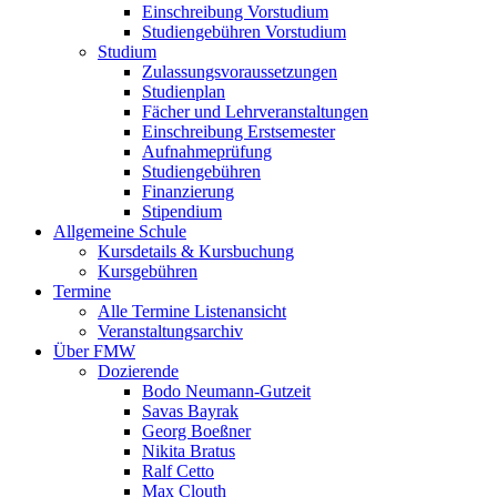
Einschreibung Vorstudium
Studiengebühren Vorstudium
Studium
Zulassungsvoraussetzungen
Studienplan
Fächer und Lehrveranstaltungen
Einschreibung Erstsemester
Aufnahmeprüfung
Studiengebühren
Finanzierung
Stipendium
Allgemeine Schule
Kursdetails & Kursbuchung
Kursgebühren
Termine
Alle Termine Listenansicht
Veranstaltungsarchiv
Über FMW
Dozierende
Bodo Neumann-Gutzeit
Savas Bayrak
Georg Boeßner
Nikita Bratus
Ralf Cetto
Max Clouth