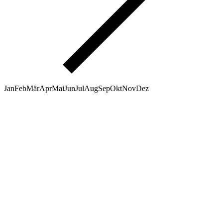
Jan
Feb
Mär
Apr
Mai
Jun
Jul
Aug
Sep
Okt
Nov
Dez