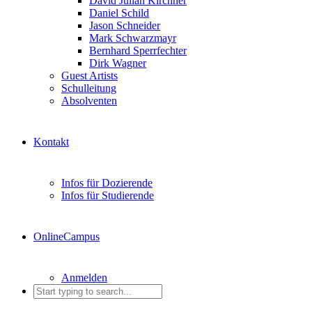
David Julian Kirchner
Daniel Schild
Jason Schneider
Mark Schwarzmayr
Bernhard Sperrfechter
Dirk Wagner
Guest Artists
Schulleitung
Absolventen
Kontakt
Infos für Dozierende
Infos für Studierende
OnlineCampus
Anmelden