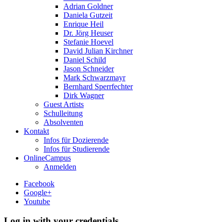
Adrian Goldner
Daniela Gutzeit
Enrique Heil
Dr. Jörg Heuser
Stefanie Hoevel
David Julian Kirchner
Daniel Schild
Jason Schneider
Mark Schwarzmayr
Bernhard Sperrfechter
Dirk Wagner
Guest Artists
Schulleitung
Absolventen
Kontakt
Infos für Dozierende
Infos für Studierende
OnlineCampus
Anmelden
Facebook
Google+
Youtube
Log in with your credentials