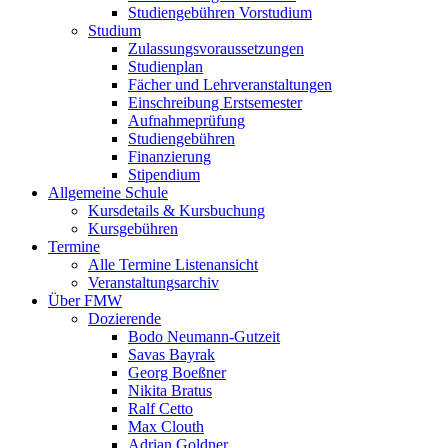
Studiengebühren Vorstudium
Studium
Zulassungsvoraussetzungen
Studienplan
Fächer und Lehrveranstaltungen
Einschreibung Erstsemester
Aufnahmeprüfung
Studiengebühren
Finanzierung
Stipendium
Allgemeine Schule
Kursdetails & Kursbuchung
Kursgebühren
Termine
Alle Termine Listenansicht
Veranstaltungsarchiv
Über FMW
Dozierende
Bodo Neumann-Gutzeit
Savas Bayrak
Georg Boeßner
Nikita Bratus
Ralf Cetto
Max Clouth
Adrian Goldner