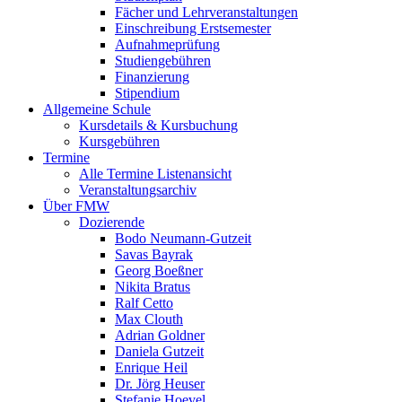
Fächer und Lehrveranstaltungen
Einschreibung Erstsemester
Aufnahmeprüfung
Studiengebühren
Finanzierung
Stipendium
Allgemeine Schule
Kursdetails & Kursbuchung
Kursgebühren
Termine
Alle Termine Listenansicht
Veranstaltungsarchiv
Über FMW
Dozierende
Bodo Neumann-Gutzeit
Savas Bayrak
Georg Boeßner
Nikita Bratus
Ralf Cetto
Max Clouth
Adrian Goldner
Daniela Gutzeit
Enrique Heil
Dr. Jörg Heuser
Stefanie Hoevel