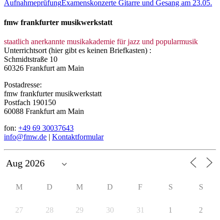
Aufnahmeprüfung
Examenskonzerte Gitarre und Gesang am 23.05.
fmw frankfurter musikwerkstatt
staatlich anerkannte musikakademie für jazz und popularmusik
Unterrichtsort (hier gibt es keinen Briefkasten) :
Schmidtstraße 10
60326 Frankfurt am Main
Postadresse:
fmw frankfurter musikwerkstatt
Postfach 190150
60088 Frankfurt am Main
fon:
+49 69 30037643
info@fmw.de
|
Kontaktformular
M
D
M
D
F
S
S
27
28
29
30
31
1
2