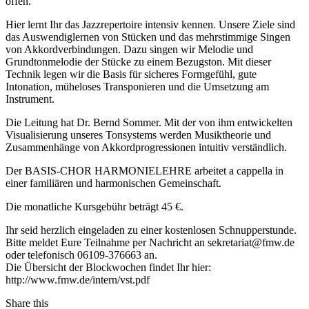
offen.
Hier lernt Ihr das Jazzrepertoire intensiv kennen. Unsere Ziele sind
das Auswendiglernen von Stücken und das mehrstimmige Singen
von Akkordverbindungen. Dazu singen wir Melodie und
Grundtonmelodie der Stücke zu einem Bezugston. Mit dieser
Technik legen wir die Basis für sicheres Formgefühl, gute
Intonation, müheloses Transponieren und die Umsetzung am
Instrument.
Die Leitung hat Dr. Bernd Sommer. Mit der von ihm entwickelten
Visualisierung unseres Tonsystems werden Musiktheorie und
Zusammenhänge von Akkordprogressionen intuitiv verständlich.
Der BASIS-CHOR HARMONIELEHRE arbeitet a cappella in
einer familiären und harmonischen Gemeinschaft.
Die monatliche Kursgebühr beträgt 45 €.
Ihr seid herzlich eingeladen zu einer kostenlosen Schnupperstunde.
Bitte meldet Eure Teilnahme per Nachricht an sekretariat@fmw.de
oder telefonisch 06109-376663 an.
Die Übersicht der Blockwochen findet Ihr hier:
http://www.fmw.de/intern/vst.pdf
Share this