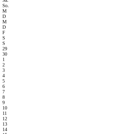
Sa.
So.
M
D
M
D
F
S
S
29
30
1
2
3
4
5
6
7
8
9
10
11
12
13
14