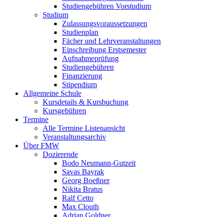
Studiengebühren Vorstudium
Studium
Zulassungsvoraussetzungen
Studienplan
Fächer und Lehrveranstaltungen
Einschreibung Erstsemester
Aufnahmeprüfung
Studiengebühren
Finanzierung
Stipendium
Allgemeine Schule
Kursdetails & Kursbuchung
Kursgebühren
Termine
Alle Termine Listenansicht
Veranstaltungsarchiv
Über FMW
Dozierende
Bodo Neumann-Gutzeit
Savas Bayrak
Georg Boeßner
Nikita Bratus
Ralf Cetto
Max Clouth
Adrian Goldner