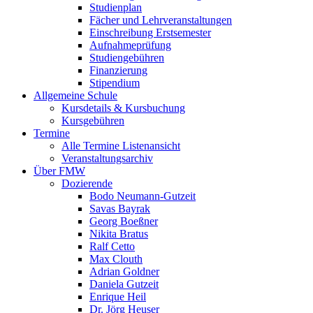
Studienplan
Fächer und Lehrveranstaltungen
Einschreibung Erstsemester
Aufnahmeprüfung
Studiengebühren
Finanzierung
Stipendium
Allgemeine Schule
Kursdetails & Kursbuchung
Kursgebühren
Termine
Alle Termine Listenansicht
Veranstaltungsarchiv
Über FMW
Dozierende
Bodo Neumann-Gutzeit
Savas Bayrak
Georg Boeßner
Nikita Bratus
Ralf Cetto
Max Clouth
Adrian Goldner
Daniela Gutzeit
Enrique Heil
Dr. Jörg Heuser