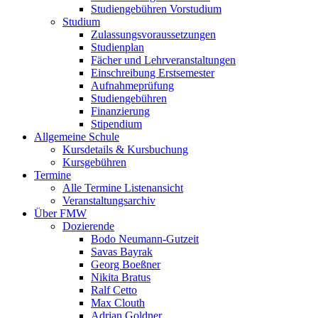
Studiengebühren Vorstudium
Studium
Zulassungsvoraussetzungen
Studienplan
Fächer und Lehrveranstaltungen
Einschreibung Erstsemester
Aufnahmeprüfung
Studiengebühren
Finanzierung
Stipendium
Allgemeine Schule
Kursdetails & Kursbuchung
Kursgebühren
Termine
Alle Termine Listenansicht
Veranstaltungsarchiv
Über FMW
Dozierende
Bodo Neumann-Gutzeit
Savas Bayrak
Georg Boeßner
Nikita Bratus
Ralf Cetto
Max Clouth
Adrian Goldner