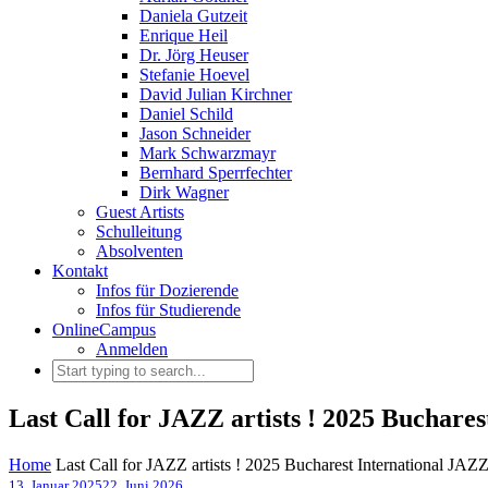
Daniela Gutzeit
Enrique Heil
Dr. Jörg Heuser
Stefanie Hoevel
David Julian Kirchner
Daniel Schild
Jason Schneider
Mark Schwarzmayr
Bernhard Sperrfechter
Dirk Wagner
Guest Artists
Schulleitung
Absolventen
Kontakt
Infos für Dozierende
Infos für Studierende
OnlineCampus
Anmelden
Last Call for JAZZ artists ! 2025 Buchare
Home
Last Call for JAZZ artists ! 2025 Bucharest International JA
13. Januar 2025
22. Juni 2026