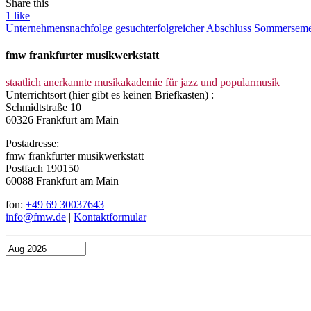
Share this
1
like
Unternehmensnachfolge gesucht
erfolgreicher Abschluss Sommerseme
fmw frankfurter musikwerkstatt
staatlich anerkannte musikakademie für jazz und popularmusik
Unterrichtsort (hier gibt es keinen Briefkasten) :
Schmidtstraße 10
60326 Frankfurt am Main
Postadresse:
fmw frankfurter musikwerkstatt
Postfach 190150
60088 Frankfurt am Main
fon:
+49 69 30037643
info@fmw.de
|
Kontaktformular