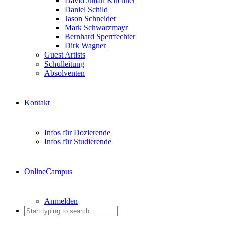
David Julian Kirchner
Daniel Schild
Jason Schneider
Mark Schwarzmayr
Bernhard Sperrfechter
Dirk Wagner
Guest Artists
Schulleitung
Absolventen
Kontakt
Infos für Dozierende
Infos für Studierende
OnlineCampus
Anmelden