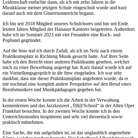
Leidenschaft entfachte dann, als ich mit zehn Jahren in die
Musikklasse meiner jetzigen Schule eingeschult wurde und kurz
darauf auch mit dem Gitarrenunterricht begann.
Ich bin seit 2018 Mitglied unseres Schulchores und bin seit Ende
letzten Jahres Mitglied der Hanauer Kantorei beigetreten. Außerdem
habe ich im Sommer 2023 mit vier Freunden eine Rock- und
Popband gegründet.
Auf die fmw traf ich durch Zufall, als ich im Netz nach einem
Praktikumsplatz in Richtung Musik gesucht hatte. Auf ihrer Seite
habe ich den Bericht einer anderen Praktikantin gesehen, welcher
mich zu einer Bewerbung angeregt hat. Kurz darauf wurde ich auf
ein Vorstellungsgespräch in die fmw eingeladen. Ich war sehr
dankbar, dass mir dieser Praktikumsplatz angeboten wurde, da er
mir nochmal eine komplett andere Perspektive auf den Beruf eines
Berufsmusikers und Musikpädagogen gegeben hat.
In der ersten Woche konnte ich die Arbeit in der Verwaltung
kennenlernen und das Jazzkonzert „Till@School“ in der Alten Oper
Frankfurt besuchen. In der zweiten Woche konnte ich in den
Unterrichtsstunden hospitieren und sehr viel theoretisch sowie
praktisch mitnehmen.
Eine Sache, die mir aufgefallen ist, ist das unglaublich angenehme