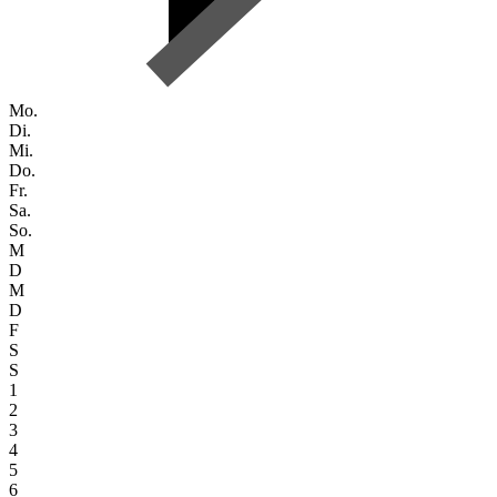
Mo.
Di.
Mi.
Do.
Fr.
Sa.
So.
M
D
M
D
F
S
S
1
2
3
4
5
6