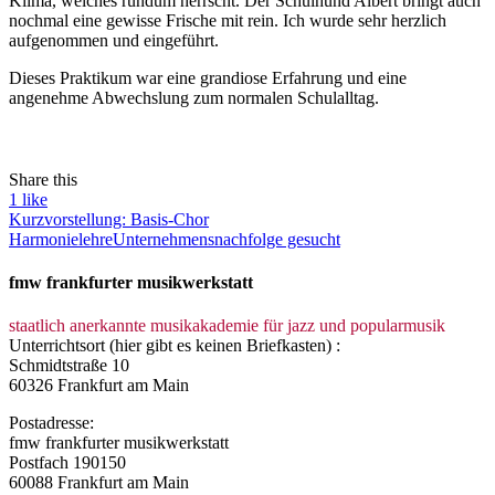
Klima, welches rundum herrscht. Der Schulhund Albert bringt auch
nochmal eine gewisse Frische mit rein. Ich wurde sehr herzlich
aufgenommen und eingeführt.
Dieses Praktikum war eine grandiose Erfahrung und eine
angenehme Abwechslung zum normalen Schulalltag.
Share this
1
like
Kurzvorstellung: Basis-Chor
Harmonielehre
Unternehmensnachfolge gesucht
fmw frankfurter musikwerkstatt
staatlich anerkannte musikakademie für jazz und popularmusik
Unterrichtsort (hier gibt es keinen Briefkasten) :
Schmidtstraße 10
60326 Frankfurt am Main
Postadresse:
fmw frankfurter musikwerkstatt
Postfach 190150
60088 Frankfurt am Main