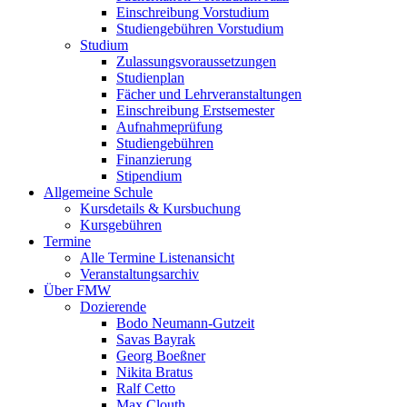
Einschreibung Vorstudium
Studiengebühren Vorstudium
Studium
Zulassungsvoraussetzungen
Studienplan
Fächer und Lehrveranstaltungen
Einschreibung Erstsemester
Aufnahmeprüfung
Studiengebühren
Finanzierung
Stipendium
Allgemeine Schule
Kursdetails & Kursbuchung
Kursgebühren
Termine
Alle Termine Listenansicht
Veranstaltungsarchiv
Über FMW
Dozierende
Bodo Neumann-Gutzeit
Savas Bayrak
Georg Boeßner
Nikita Bratus
Ralf Cetto
Max Clouth