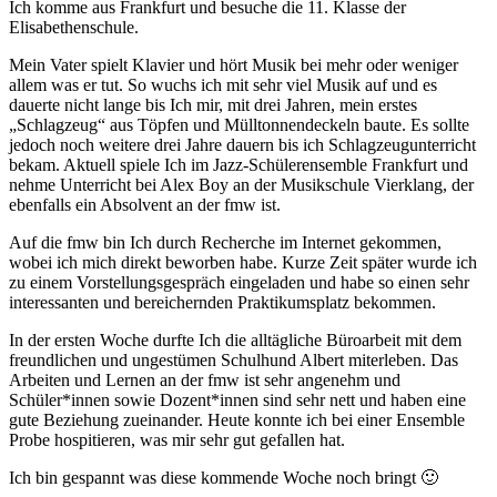
Ich komme aus Frankfurt und besuche die 11. Klasse der
Elisabethenschule.
Mein Vater spielt Klavier und hört Musik bei mehr oder weniger
allem was er tut. So wuchs ich mit sehr viel Musik auf und es
dauerte nicht lange bis Ich mir, mit drei Jahren, mein erstes
„Schlagzeug“ aus Töpfen und Mülltonnendeckeln baute. Es sollte
jedoch noch weitere drei Jahre dauern bis ich Schlagzeugunterricht
bekam. Aktuell spiele Ich im Jazz-Schülerensemble Frankfurt und
nehme Unterricht bei Alex Boy an der Musikschule Vierklang, der
ebenfalls ein Absolvent an der fmw ist.
Auf die fmw bin Ich durch Recherche im Internet gekommen,
wobei ich mich direkt beworben habe. Kurze Zeit später wurde ich
zu einem Vorstellungsgespräch eingeladen und habe so einen sehr
interessanten und bereichernden Praktikumsplatz bekommen.
In der ersten Woche durfte Ich die alltägliche Büroarbeit mit dem
freundlichen und ungestümen Schulhund Albert miterleben. Das
Arbeiten und Lernen an der fmw ist sehr angenehm und
Schüler*innen sowie Dozent*innen sind sehr nett und haben eine
gute Beziehung zueinander. Heute konnte ich bei einer Ensemble
Probe hospitieren, was mir sehr gut gefallen hat.
Ich bin gespannt was diese kommende Woche noch bringt 🙂