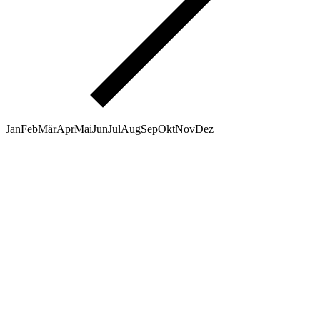
Jan
Feb
Mär
Apr
Mai
Jun
Jul
Aug
Sep
Okt
Nov
Dez