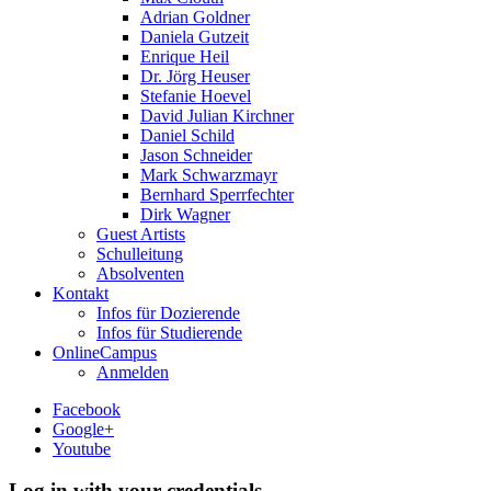
Adrian Goldner
Daniela Gutzeit
Enrique Heil
Dr. Jörg Heuser
Stefanie Hoevel
David Julian Kirchner
Daniel Schild
Jason Schneider
Mark Schwarzmayr
Bernhard Sperrfechter
Dirk Wagner
Guest Artists
Schulleitung
Absolventen
Kontakt
Infos für Dozierende
Infos für Studierende
OnlineCampus
Anmelden
Facebook
Google+
Youtube
Log in with your credentials