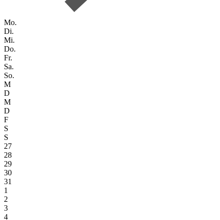
Mo.
Di.
Mi.
Do.
Fr.
Sa.
So.
M
D
M
D
F
S
S
27
28
29
30
31
1
2
3
4