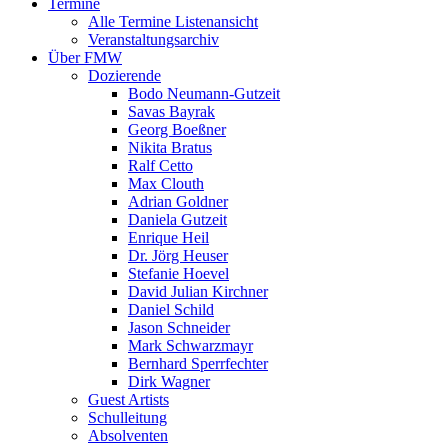
Termine
Alle Termine Listenansicht
Veranstaltungsarchiv
Über FMW
Dozierende
Bodo Neumann-Gutzeit
Savas Bayrak
Georg Boeßner
Nikita Bratus
Ralf Cetto
Max Clouth
Adrian Goldner
Daniela Gutzeit
Enrique Heil
Dr. Jörg Heuser
Stefanie Hoevel
David Julian Kirchner
Daniel Schild
Jason Schneider
Mark Schwarzmayr
Bernhard Sperrfechter
Dirk Wagner
Guest Artists
Schulleitung
Absolventen