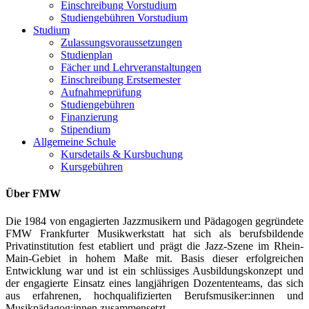
Einschreibung Vorstudium
Studiengebühren Vorstudium
Studium
Zulassungsvoraussetzungen
Studienplan
Fächer und Lehrveranstaltungen
Einschreibung Erstsemester
Aufnahmeprüfung
Studiengebühren
Finanzierung
Stipendium
Allgemeine Schule
Kursdetails & Kursbuchung
Kursgebühren
Über FMW
Die 1984 von engagierten Jazzmusikern und Pädagogen gegründete
FMW Frankfurter Musikwerkstatt hat sich als berufsbildende
Privatinstitution fest etabliert und prägt die Jazz-Szene im Rhein-
Main-Gebiet in hohem Maße mit. Basis dieser erfolgreichen
Entwicklung war und ist ein schlüssiges Ausbildungskonzept und
der engagierte Einsatz eines langjährigen Dozententeams, das sich
aus erfahrenen, hochqualifizierten Berufsmusiker:innen und
Musikpädagog:innen zusammensetzt.