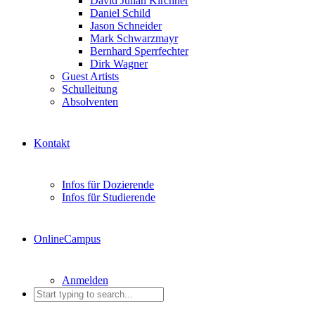
David Julian Kirchner
Daniel Schild
Jason Schneider
Mark Schwarzmayr
Bernhard Sperrfechter
Dirk Wagner
Guest Artists
Schulleitung
Absolventen
Kontakt
Infos für Dozierende
Infos für Studierende
OnlineCampus
Anmelden