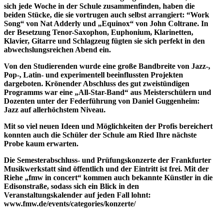
sich jede Woche in der Schule zusammenfinden, haben die
beiden Stücke, die sie vortrugen auch selbst arrangiert: “Work
Song“ von Nat Adderly und „Equinox“ von John Coltrane. In
der Besetzung Tenor-Saxophon, Euphonium, Klarinetten,
Klavier, Gitarre und Schlagzeug fügten sie sich perfekt in den
abwechslungsreichen Abend ein.
Von den Studierenden wurde eine große Bandbreite von Jazz-,
Pop-, Latin- und experimentell beeinflussten Projekten
dargeboten. Krönender Abschluss des gut zweistündigen
Programms war eine „All-Star-Band“ aus Meisterschülern und
Dozenten unter der Federführung von Daniel Guggenheim:
Jazz auf allerhöchstem Niveau.
Mit so viel neuen Ideen und Möglichkeiten der Profis bereichert
konnten auch die Schüler der Schule am Ried Ihre nächste
Probe kaum erwarten.
Die Semesterabschluss- und Prüfungskonzerte der Frankfurter
Musikwerkstatt sind öffentlich und der Eintritt ist frei. Mit der
Riehe „fmw in concert“ kommen auch bekannte Künstler in die
Edisonstraße, sodass sich ein Blick in den
Veranstaltungskalender auf jeden Fall lohnt:
www.fmw.de/events/categories/konzerte/