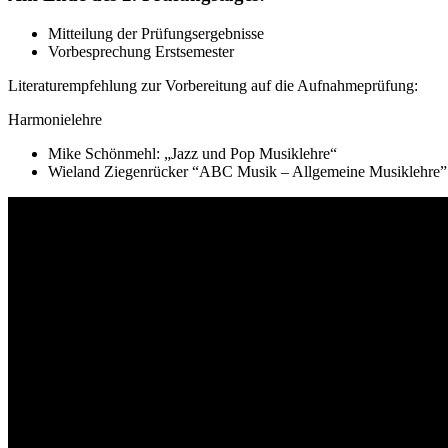
Mitteilung der Prüfungsergebnisse
Vorbesprechung Erstsemester
Literaturempfehlung zur Vorbereitung auf die Aufnahmeprüfung:
Harmonielehre
Mike Schönmehl: „Jazz und Pop Musiklehre“
Wieland Ziegenrücker “ABC Musik – Allgemeine Musiklehre”