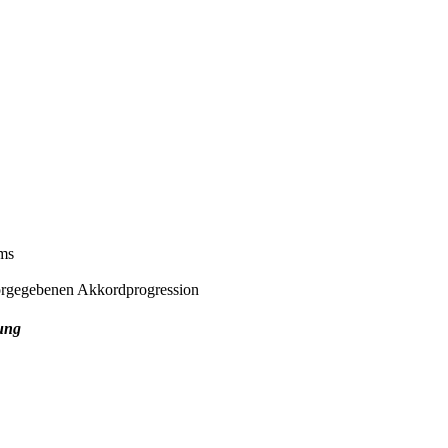
ems
 vorgegebenen Akkordprogression
fung