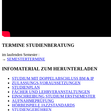
TERMINE STUDIENBERATUNG
im laufenden Semester :
→
SEMESTERTERMINE
INFOMATERIAL ZUM HERUNTERLADEN
STUDIUM MIT DOPPELABSCHLUSS BM & IP
ZULASSUNGS-VORAUSSETZUNGEN
STUDIENPLAN
FÄCHER UND LEHRVERANSTALTUNGEN
EINSCHREIBUNG STUDIUM ERSTSEMESTER
AUFNAHMEPRÜFUNG
HÖRBEISPIELE JAZZSTANDARDS
STUDIENGEBÜHREN