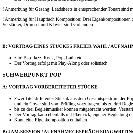
!
Anmerkung für Gesang: Leadsheets in entsprechender Tonart sind m
! Anmerkung für Hauptfach Komposition: Drei Eigenkompositionen od
Verstärker, Drumset und Klavier sind vorhanden
B: VORTRAG EINES STÜCKES FREIER WAHL / AUFN
zum Bsp. Jazz, Rock, Pop, Latin etc.
Der Vortrag erfolgt mit Play-Along oder solistisch.
SCHWERPUNKT POP
A: VORTRAG VORBEREITETER STÜCKE
Zwei Titel differenter Stilistik aus dem Gesamtspektrum der P
und ein Cover sind vom Prüfling vorzutragen, bis zu drei Beg
bis zu drei Begleitmusiker können mitgebracht werden. Verstär
Der Vortrag kann ebenfalls mit Playback, eigener Begleitung ode
Kann eine Eigenkomposition enthalten
B: JAM-SESSION / AUFNAHMEGESPRÄCH SONGWRITIN