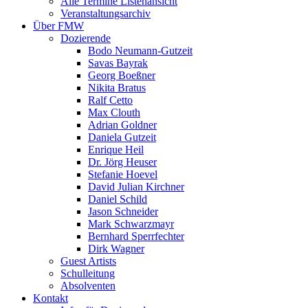
Alle Termine Listenansicht
Veranstaltungsarchiv
Über FMW
Dozierende
Bodo Neumann-Gutzeit
Savas Bayrak
Georg Boeßner
Nikita Bratus
Ralf Cetto
Max Clouth
Adrian Goldner
Daniela Gutzeit
Enrique Heil
Dr. Jörg Heuser
Stefanie Hoevel
David Julian Kirchner
Daniel Schild
Jason Schneider
Mark Schwarzmayr
Bernhard Sperrfechter
Dirk Wagner
Guest Artists
Schulleitung
Absolventen
Kontakt