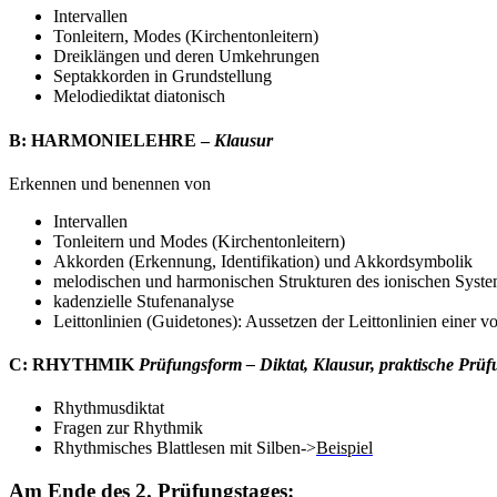
Intervallen
Tonleitern, Modes (Kirchentonleitern)
Dreiklängen und deren Umkehrungen
Septakkorden in Grundstellung
Melodiediktat diatonisch
B: HARMONIELEHRE –
Klausur
Erkennen und benennen von
Intervallen
Tonleitern und Modes (Kirchentonleitern)
Akkorden (Erkennung, Identifikation) und Akkordsymbolik
melodischen und harmonischen Strukturen des ionischen Syst
kadenzielle Stufenanalyse
Leittonlinien (Guidetones): Aussetzen der Leittonlinien einer
C: RHYTHMIK
Prüfungsform – Diktat, Klausur, praktische Prü
Rhythmusdiktat
Fragen zur Rhythmik
Rhythmisches Blattlesen mit Silben->
Beispiel
Am Ende des 2. Prüfungstages: