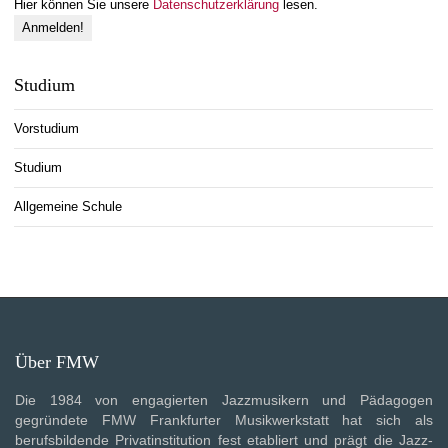
Hier können Sie unsere
Datenschutzerklärung
lesen.
Studium
Vorstudium
Studium
Allgemeine Schule
Über FMW
Die 1984 von engagierten Jazzmusikern und Pädagogen
gegründete FMW Frankfurter Musikwerkstatt hat sich als
berufsbildende Privatinstitution fest etabliert und prägt die Jazz-