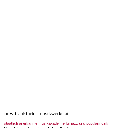
Rhythmusfortbildung für Gäste aus der
Steiermark
13. Mai 2022
Am Freitag, den 29.04.2022 führte die FMW Frankfurter
Musikwerkstatt eine Rhythmusfortbildung für 20 Musikschullehrer
von 6 kommunalen Musikschulen aus...
Read more
0
likes
fmw frankfurter musikwerkstatt
staatlich anerkannte musikakademie für jazz und popularmusik