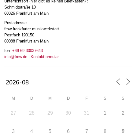
Unterrichtsort (hier gibt es keinen Briefkasten) :
Schmidtstraße 10
60326 Frankfurt am Main
Postadresse:
fmw frankfurter musikwerkstatt
Postfach 190150
60088 Frankfurt am Main
fon:
+49 69 30037643
info@fmw.de
|
Kontaktformular
M
D
M
D
F
S
S
27
28
29
30
31
1
2
9
3
4
5
6
7
8