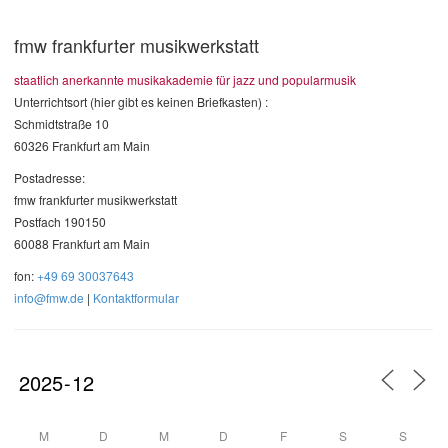
fmw frankfurter musikwerkstatt
staatlich anerkannte musikakademie für jazz und popularmusik
Unterrichtsort (hier gibt es keinen Briefkasten) :
Schmidtstraße 10
60326 Frankfurt am Main
Postadresse:
fmw frankfurter musikwerkstatt
Postfach 190150
60088 Frankfurt am Main
fon:
+49 69 30037643
info@fmw.de
|
Kontaktformular
M
D
M
D
F
S
S