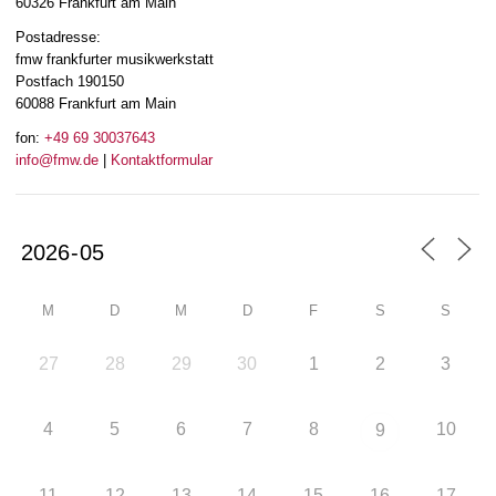
60326 Frankfurt am Main
Postadresse:
fmw frankfurter musikwerkstatt
Postfach 190150
60088 Frankfurt am Main
fon:
+49 69 30037643
info@fmw.de
|
Kontaktformular
M
D
M
D
F
S
S
27
28
29
30
1
2
3
4
5
6
7
8
10
9
11
12
13
14
15
16
17