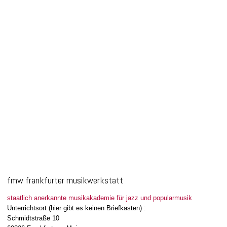
Wayne Krantz Group Masterclass
7. August 2016
Am 21. November präsentieren FMW Frankfurter Musikwerkstatt
und Jazzinitiative Mainz e.V. einen Workshop mit der Wayne
Krantz Group. 20 Plätze konnten...
Read more
0
likes
fmw frankfurter musikwerkstatt
staatlich anerkannte musikakademie für jazz und popularmusik
Unterrichtsort (hier gibt es keinen Briefkasten) :
Schmidtstraße 10