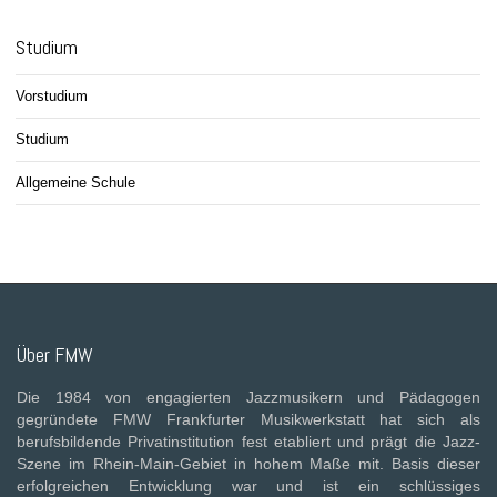
Studium
Vorstudium
Studium
Allgemeine Schule
Über FMW
Die 1984 von engagierten Jazzmusikern und Pädagogen
gegründete FMW Frankfurter Musikwerkstatt hat sich als
berufsbildende Privatinstitution fest etabliert und prägt die Jazz-
Szene im Rhein-Main-Gebiet in hohem Maße mit. Basis dieser
erfolgreichen Entwicklung war und ist ein schlüssiges