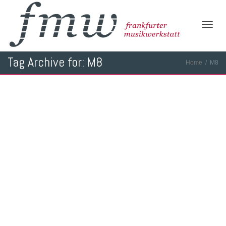
Toggl
Tag Archive for: M8
Home
M8
navig
Masterclass Wayne Krantz Group