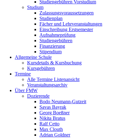
Studiengebühren Vorstudium
Studium
Zulassungsvoraussetzungen
Studienplan
Fächer und Lehrveranstaltungen
Einschreibung Erstsemester
Aufnahmeprüfung
Studiengebühren
Finanzierung
Stipendium
Allgemeine Schule
Kursdetails & Kursbuchung
Kursgebühren
Termine
Alle Termine Listenansicht
Veranstaltungsarchiv
Über FMW
Dozierende
Bodo Neumann-Gutzeit
Savas Bayrak
Georg Boeßner
Nikita Bratus
Ralf Cetto
Max Clouth
Adrian Goldner