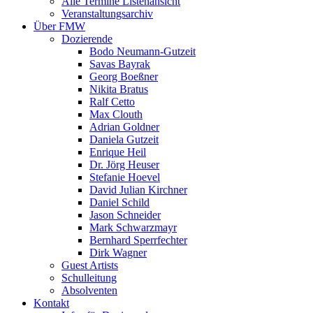
Alle Termine Listenansicht
Veranstaltungsarchiv
Über FMW
Dozierende
Bodo Neumann-Gutzeit
Savas Bayrak
Georg Boeßner
Nikita Bratus
Ralf Cetto
Max Clouth
Adrian Goldner
Daniela Gutzeit
Enrique Heil
Dr. Jörg Heuser
Stefanie Hoevel
David Julian Kirchner
Daniel Schild
Jason Schneider
Mark Schwarzmayr
Bernhard Sperrfechter
Dirk Wagner
Guest Artists
Schulleitung
Absolventen
Kontakt