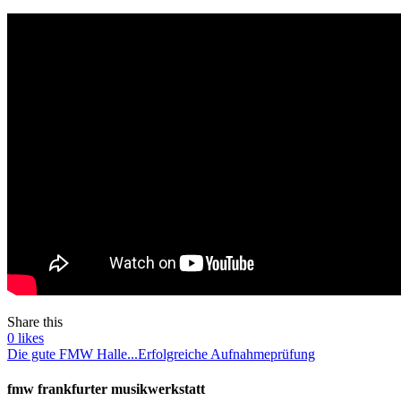
Share this
0
likes
Die gute FMW Halle...
Erfolgreiche Aufnahmeprüfung
fmw frankfurter musikwerkstatt