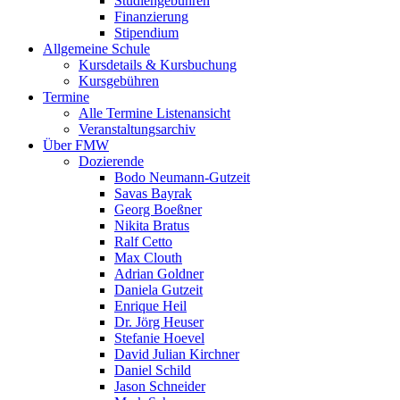
Studiengebühren
Finanzierung
Stipendium
Allgemeine Schule
Kursdetails & Kursbuchung
Kursgebühren
Termine
Alle Termine Listenansicht
Veranstaltungsarchiv
Über FMW
Dozierende
Bodo Neumann-Gutzeit
Savas Bayrak
Georg Boeßner
Nikita Bratus
Ralf Cetto
Max Clouth
Adrian Goldner
Daniela Gutzeit
Enrique Heil
Dr. Jörg Heuser
Stefanie Hoevel
David Julian Kirchner
Daniel Schild
Jason Schneider