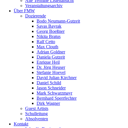
Alle Termine Listenansicht
Veranstaltungsarchiv
Über FMW
Dozierende
Bodo Neumann-Gutzeit
Savas Bayrak
Georg Boeßner
Nikita Bratus
Ralf Cetto
Max Clouth
Adrian Goldner
Daniela Gutzeit
Enrique Heil
Dr. Jörg Heuser
Stefanie Hoevel
David Julian Kirchner
Daniel Schild
Jason Schneider
Mark Schwarzmayr
Bernhard Sperrfechter
Dirk Wagner
Guest Artists
Schulleitung
Absolventen
Kontakt