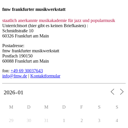
fmw frankfurter musikwerkstatt
staatlich anerkannte musikakademie für jazz und popularmusik
Unterrichtsort (hier gibt es keinen Briefkasten) :
Schmidtstraße 10
60326 Frankfurt am Main
Postadresse:
fmw frankfurter musikwerkstatt
Postfach 190150
60088 Frankfurt am Main
fon:
+49 69 30037643
info@fmw.de
|
Kontaktformular
M
D
M
D
F
S
S
29
30
31
1
2
3
4