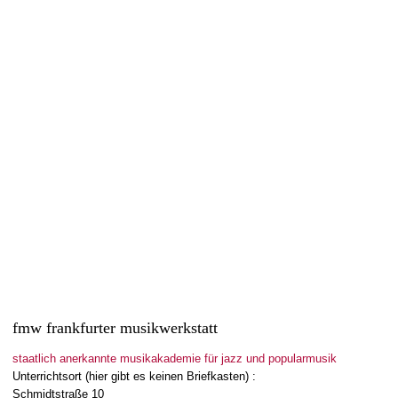
erfolgreicher Abschluss Sommersemester 2025
20. Dezember 2025
Wir gratulieren Anna-Magdalena Gerlach, Caterina König und
Florian-Samuel Späth, die ihr Examen zum/zur staatlich
anerkannten Berufsmusiker/in und Instrumentalpädagog/in am...
Read more
1
like
fmw frankfurter musikwerkstatt
staatlich anerkannte musikakademie für jazz und popularmusik
Unterrichtsort (hier gibt es keinen Briefkasten) :
Schmidtstraße 10