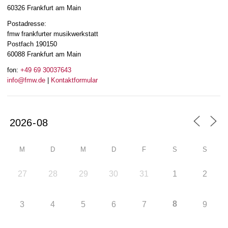
60326 Frankfurt am Main
Postadresse:
fmw frankfurter musikwerkstatt
Postfach 190150
60088 Frankfurt am Main
fon:
+49 69 30037643
info@fmw.de
|
Kontaktformular
M
D
M
D
F
S
S
27
28
29
30
31
1
2
8
3
4
5
6
7
9