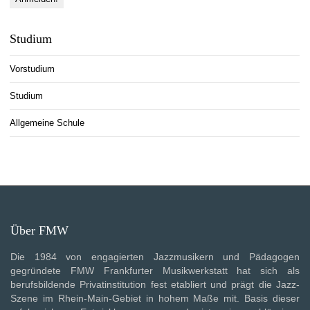
Studium
Vorstudium
Studium
Allgemeine Schule
Über FMW
Die 1984 von engagierten Jazzmusikern und Pädagogen
gegründete FMW Frankfurter Musikwerkstatt hat sich als
berufsbildende Privatinstitution fest etabliert und prägt die Jazz-
Szene im Rhein-Main-Gebiet in hohem Maße mit. Basis dieser