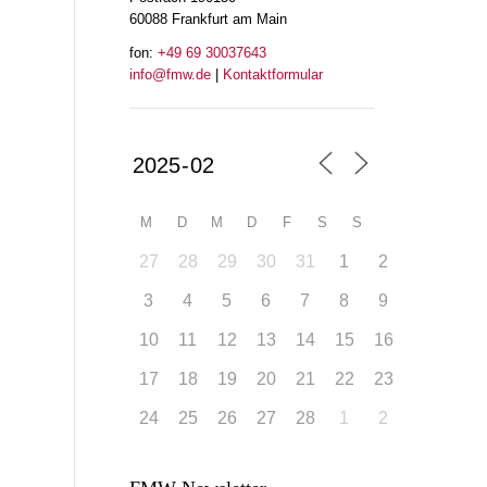
60088 Frankfurt am Main
fon:
+49 69 30037643
info@fmw.de
|
Kontaktformular
M
D
M
D
F
S
S
27
28
29
30
31
1
2
3
4
5
6
7
8
9
10
11
12
13
14
15
16
17
18
19
20
21
22
23
24
25
26
27
28
1
2