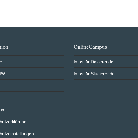
tion
OnlineCampus
te
Infos für Dozierende
MW
Infos für Studierende
sum
hutzerklärung
hutzeinstellungen