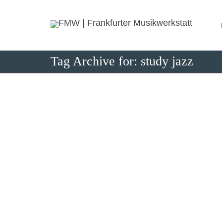
Tag Archive for: study jazz
Praktik
31. Januar 2
Sehr gerne 
Überganspha
1
like