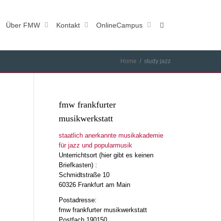
Über FMW
Kontakt
OnlineCampus
Home
study jazz
fmw frankfurter
musikwerkstatt
staatlich anerkannte musikakademie
für jazz und popularmusik
Unterrichtsort (hier gibt es keinen
Briefkasten) :
Schmidtstraße 10
60326 Frankfurt am Main
Postadresse:
fmw frankfurter musikwerkstatt
Postfach 190150