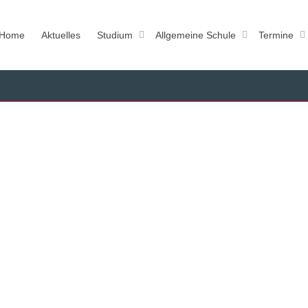
Home
Aktuelles
Studium
Allgemeine Schule
Termine
um an der FMW
024
haben wir in der Vergangenheit Praktikanten betreut. Aktuell haben wir durch die
se dazu keine Möglichkeit und...
Read more