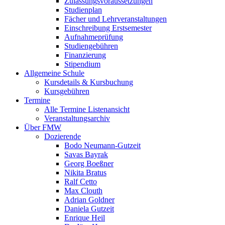
Zulassungsvoraussetzungen
Studienplan
Fächer und Lehrveranstaltungen
Einschreibung Erstsemester
Aufnahmeprüfung
Studiengebühren
Finanzierung
Stipendium
Allgemeine Schule
Kursdetails & Kursbuchung
Kursgebühren
Termine
Alle Termine Listenansicht
Veranstaltungsarchiv
Über FMW
Dozierende
Bodo Neumann-Gutzeit
Savas Bayrak
Georg Boeßner
Nikita Bratus
Ralf Cetto
Max Clouth
Adrian Goldner
Daniela Gutzeit
Enrique Heil