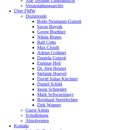
Alle Termine Listenansicht
Veranstaltungsarchiv
Über FMW
Dozierende
Bodo Neumann-Gutzeit
Savas Bayrak
Georg Boeßner
Nikita Bratus
Ralf Cetto
Max Clouth
Adrian Goldner
Daniela Gutzeit
Enrique Heil
Dr. Jörg Heuser
Stefanie Hoevel
David Julian Kirchner
Daniel Schild
Jason Schneider
Mark Schwarzmayr
Bernhard Sperrfechter
Dirk Wagner
Guest Artists
Schulleitung
Absolventen
Kontakt