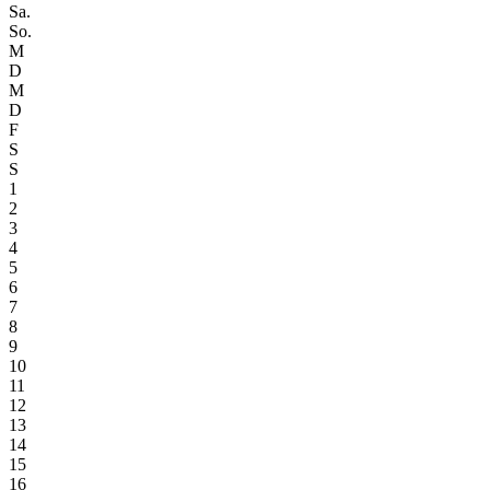
Sa.
So.
M
D
M
D
F
S
S
1
2
3
4
5
6
7
8
9
10
11
12
13
14
15
16