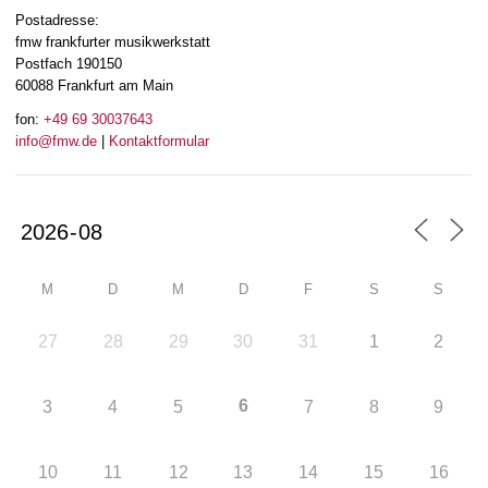
Postadresse:
fmw frankfurter musikwerkstatt
Postfach 190150
60088 Frankfurt am Main
fon:
+49 69 30037643
info@fmw.de
|
Kontaktformular
M
D
M
D
F
S
S
27
28
29
30
31
1
2
6
3
4
5
7
8
9
10
11
12
13
14
15
16