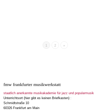
wir gratulieren Maximilian Jänsch, der erfolgreich die
Examensprüfung zum staatlich anerkannten Berufsmusiker und
Instrumentalpädagogen (FMW) bestanden hat. An dieser...
Read more
2
likes
1
2
»
fmw frankfurter musikwerkstatt
staatlich anerkannte musikakademie für jazz und popularmusik
Unterrichtsort (hier gibt es keinen Briefkasten) :
Schmidtstraße 10
60326 Frankfurt am Main