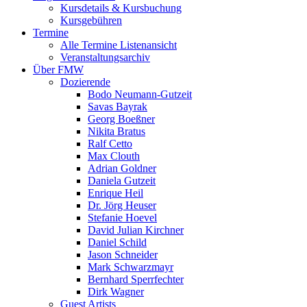
Kursdetails & Kursbuchung
Kursgebühren
Termine
Alle Termine Listenansicht
Veranstaltungsarchiv
Über FMW
Dozierende
Bodo Neumann-Gutzeit
Savas Bayrak
Georg Boeßner
Nikita Bratus
Ralf Cetto
Max Clouth
Adrian Goldner
Daniela Gutzeit
Enrique Heil
Dr. Jörg Heuser
Stefanie Hoevel
David Julian Kirchner
Daniel Schild
Jason Schneider
Mark Schwarzmayr
Bernhard Sperrfechter
Dirk Wagner
Guest Artists