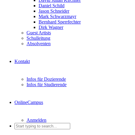
David Julian Kirchner
Daniel Schild
Jason Schneider
Mark Schwarzmayr
Bernhard Sperrfechter
Dirk Wagner
Guest Artists
Schulleitung
Absolventen
Kontakt
Infos für Dozierende
Infos für Studierende
OnlineCampus
Anmelden