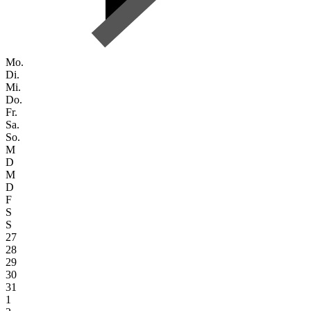
Mo.
Di.
Mi.
Do.
Fr.
Sa.
So.
M
D
M
D
F
S
S
27
28
29
30
31
1